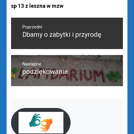
sp 13 z leszna w mzw
Nawigacja
wpisu
Poprzedni
Dbamy o zabytki i przyrodę
Poprzedni
wpis:
Następne
podziękowanie
Następny
post: