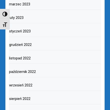
marzec 2023
TOGGLE HIGH CONTRAST
luty 2023
TOGGLE FONT SIZE
styczeń 2023
grudzień 2022
listopad 2022
październik 2022
wrzesień 2022
sierpień 2022