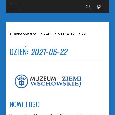
Przejdź
do
STRONA GŁÓWNA
2021
CZERWIEC
22
treści
DZIEŃ:
2021-06-22
NOWE LOGO