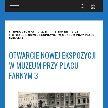
Przejdź
do
STRONA GŁÓWNA
2021
SIERPIEŃ
26
treści
OTWARCIE NOWEJ EKSPOZYCJI W MUZEUM PRZY PLACU
FARNYM 3
OTWARCIE NOWEJ EKSPOZYCJI
W MUZEUM PRZY PLACU
FARNYM 3