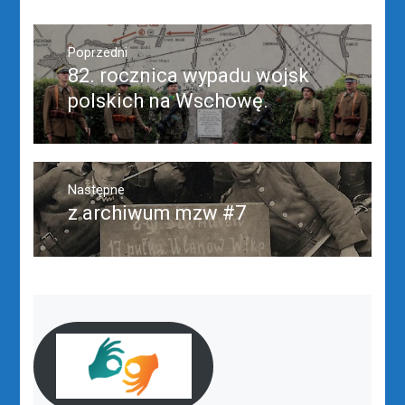
Nawigacja
wpisu
Poprzedni
82. rocznica wypadu wojsk
Poprzedni
wpis:
polskich na Wschowę.
Następne
z archiwum mzw #7
Następny
post: