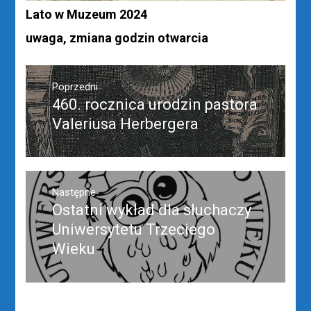
Lato w Muzeum 2024
uwaga, zmiana godzin otwarcia
Nawigacja
wpisu
Poprzedni
460. rocznica urodzin pastora
Poprzedni
wpis:
Valeriusa Herbergera
Następne
Ostatni wykład dla słuchaczy
Następny
post:
Uniwersytetu Trzeciego
Wieku