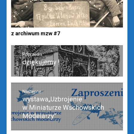
z archiwum mzw #7
Nawigacja
wpisu
Poprzedni
dziękujemy !
Poprzedni
wpis:
Następne
wystawa„Uzbrojenie
Następny
post:
w Miniaturze Wschowskich
Modelarzy”