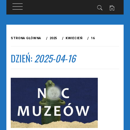
Przejdź
do
STRONA GŁÓWNA
2025
KWIECIEŃ
16
treści
DZIEŃ:
2025-04-16