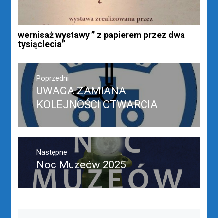
wernisaż wystawy ” z papierem przez dwa
tysiąclecia”
Nawigacja
wpisu
Poprzedni
UWAGA ZAMIANA
Poprzedni
wpis:
KOLEJNOŚCI OTWARCIA
Następne
Noc Muzeów 2025
Następny
post: