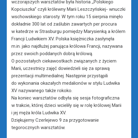
wczorajszych warsztatów była historia ,,Polskiego
Kopciuszka” czyli królewny Marii Leszczyńskiej- wnuczki
wschowskiego starosty. W tym roku 15 sierpnia minęło
dokładnie 300 lat od zaślubin zawartych per procura
w katedrze w Strasburgu pomiędzy Marysienką a królem
Francji Ludwikiem XV. Polska księżniczka zasłynęła
m.in. jako najdłużej panująca królowa Francji, nazywana
przez swoich poddanych dobrą królową.
O pozostałych ciekawostkach związanych z życiem
Marii, uczestnicy zajęć dowiedzieli się za sprawą
prezentacji multimedialnej. Następnie przystąpili
do wykonania okazałych medalionów w stylu Ludwika
XV nazywanego także rokoko.
Na koniec warsztatów odbyła się sesja fotograficzna
w trakcie, której dzieci wcieliły się w rolę królowej Marii
i jej męża króla Ludwika XV.
Dziękujemy Czerlejewo 9 za przygotowanie
tegorocznych warsztatów.