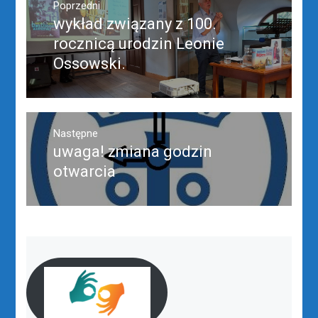
wpisu
Poprzedni
wykład związany z 100.
Poprzedni
wpis:
rocznicą urodzin Leonie
Ossowski.
Następne
uwaga! zmiana godzin
Następny
post:
otwarcia