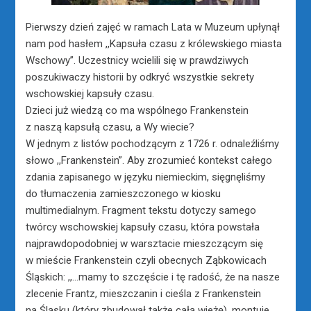
Pierwszy dzień zajęć w ramach Lata w Muzeum upłynął
nam pod hasłem ,,Kapsuła czasu z królewskiego miasta
Wschowy”. Uczestnicy wcielili się w prawdziwych
poszukiwaczy historii by odkryć wszystkie sekrety
wschowskiej kapsuły czasu.
Dzieci już wiedzą co ma wspólnego Frankenstein
z naszą kapsułą czasu, a Wy wiecie?
W jednym z listów pochodzącym z 1726 r. odnaleźliśmy
słowo ,,Frankenstein”. Aby zrozumieć kontekst całego
zdania zapisanego w języku niemieckim, sięgnęliśmy
do tłumaczenia zamieszczonego w kiosku
multimedialnym. Fragment tekstu dotyczy samego
twórcy wschowskiej kapsuły czasu, która powstała
najprawdopodobniej w warsztacie mieszczącym się
w mieście Frankenstein czyli obecnych Ząbkowicach
Śląskich: ,,…mamy to szczęście i tę radość, że na nasze
zlecenie Frantz, mieszczanin i cieśla z Frankenstein
na Śląsku (który zbudował także całą wieżę), montuje