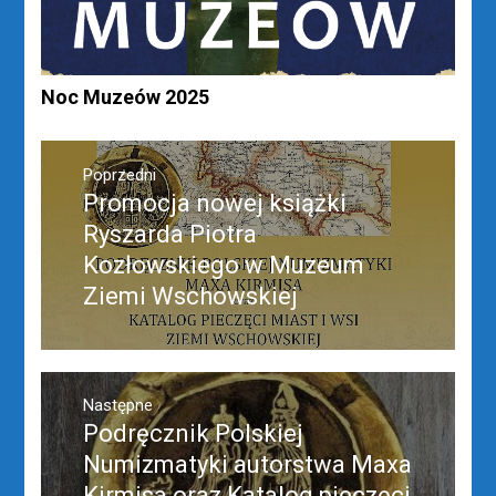
Noc Muzeów 2025
Nawigacja
wpisu
Poprzedni
Promocja nowej książki
Poprzedni
wpis:
Ryszarda Piotra
Kozłowskiego w Muzeum
Ziemi Wschowskiej
Następne
Podręcznik Polskiej
Następny
post:
Numizmatyki autorstwa Maxa
Kirmisa oraz Katalog pieczęci