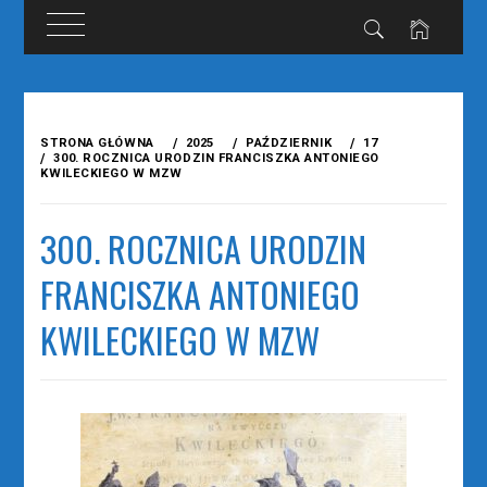
Przejdź
do
STRONA GŁÓWNA
2025
PAŹDZIERNIK
17
treści
300. ROCZNICA URODZIN FRANCISZKA ANTONIEGO
KWILECKIEGO W MZW
300. ROCZNICA URODZIN
FRANCISZKA ANTONIEGO
KWILECKIEGO W MZW