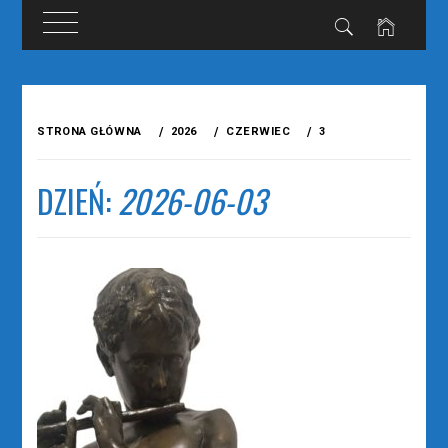
Przejdź
do
STRONA GŁÓWNA
2026
CZERWIEC
3
treści
DZIEŃ:
2026-06-03