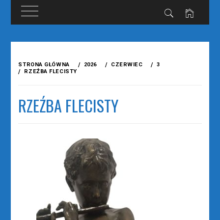
Przejdź
do
STRONA GŁÓWNA
2026
CZERWIEC
3
treści
RZEŹBA FLECISTY
RZEŹBA FLECISTY