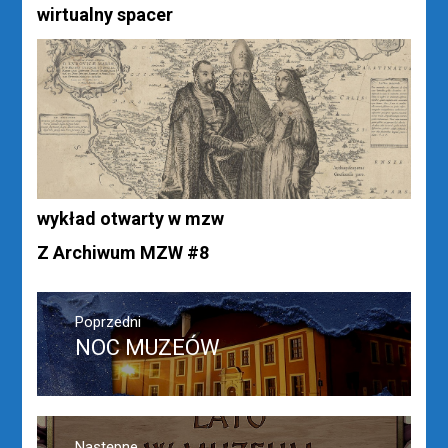
wirtualny spacer
wykład otwarty w mzw
Z Archiwum MZW #8
Nawigacja
wpisu
Poprzedni
NOC MUZEÓW
Poprzedni
wpis:
Następne