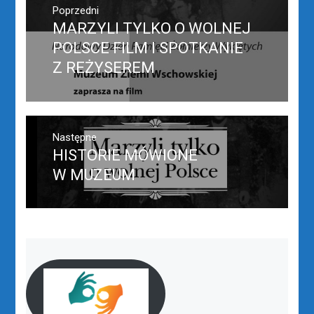
wpisu
Poprzedni
MARZYLI TYLKO O WOLNEJ
Poprzedni
wpis:
POLSCE FILM I SPOTKANIE
Z REŻYSEREM
Następne
HISTORIE MÓWIONE
Następny
post:
W MUZEUM