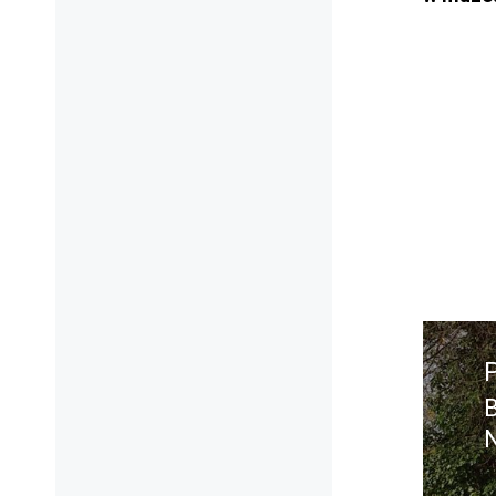
Nawig
wpisu
w