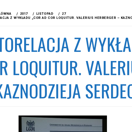
ŁÓWNA
2017
LISTOPAD
27
ACJA Z WYKŁADU „COR AD COR LOQUITUR. VALERIUS HERBERGER – KAZN
TORELACJA Z WYKŁA
R LOQUITUR. VALER
KAZNODZIEJA SERDE