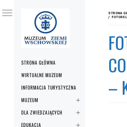
Przejdź
do
STRONA G
treści
FOTOREL
FO
CO
Menu
STRONA GŁÓWNA
główne
WIRTUALNE MUZEUM
– 
INFORMACJA TURYSTYCZNA
MUZEUM
DLA ZWIEDZAJĄCYCH
EDUKACJA