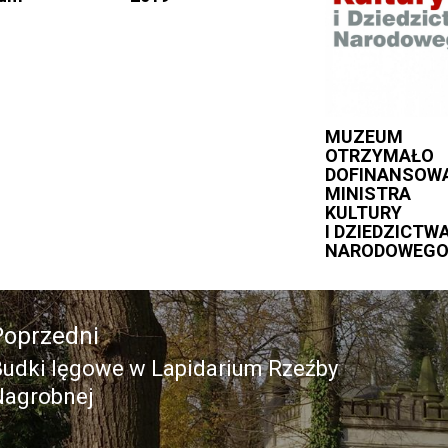
MUZEUM
OTRZYMAŁO
DOFINANSOW
MINISTRA
KULTURY
I DZIEDZICTW
NARODOWEG
acja
Poprzedni
Budki lęgowe w Lapidarium Rzeźby
Poprzedni
Nagrobnej
pis: