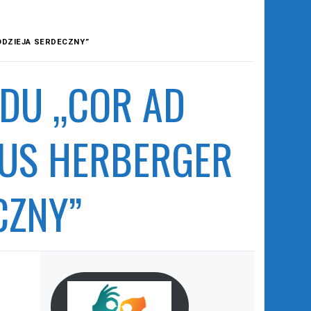
ODZIEJA SERDECZNY”
DU „COR AD
IUS HERBERGER
CZNY”