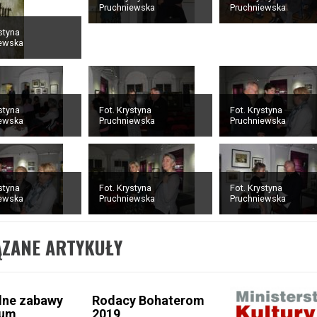
Pruchniewska
Pruchniewska
styna
iewska
styna
Fot. Krystyna
Fot. Krystyna
iewska
Pruchniewska
Pruchniewska
styna
Fot. Krystyna
Fot. Krystyna
iewska
Pruchniewska
Pruchniewska
ĄZANE ARTYKUŁY
lne zabawy
Rodacy Bohaterom
eum
2019