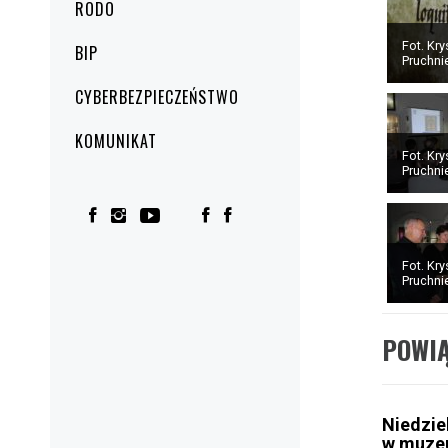
RODO
Fot. Kry
BIP
Pruchn
CYBERBEZPIECZEŃSTWO
KOMUNIKAT
Fot. Kry
Pruchn
Fot. Kry
Pruchn
POWI
Niedzie
w muz