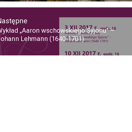
Następne
Wykład „Aaron wschowskiego Syjonu” –
Następny
Johann Lehmann (1640-1701)
ost: