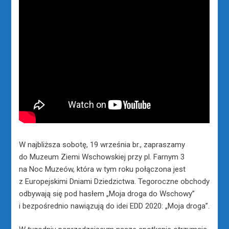
W najbliższa sobotę, 19 września br., zapraszamy
do Muzeum Ziemi Wschowskiej przy pl. Farnym 3
na Noc Muzeów, która w tym roku połączona jest
z Europejskimi Dniami Dziedzictwa. Tegoroczne obchody
odbywają się pod hasłem „Moja droga do Wschowy”
i bezpośrednio nawiązują do idei EDD 2020: „Moja droga”.