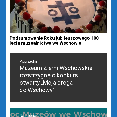
Podsumowanie Roku jubileuszowego 100-
lecia muzealnictwa we Wschowie
Nawigacja
wpisu
Poprzedni
Muzeum Ziemi Wschowskiej
Poprzedni
wpis:
rozstrzygnęło konkurs
otwarty „Moja droga
do Wschowy”
Następne