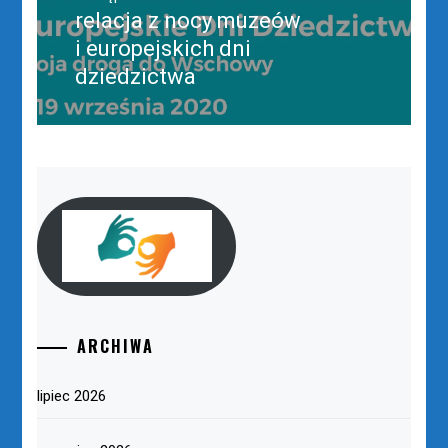
relacja z nocy muzeów
Następny
post:
i europejskich dni
dziedzictwa
ARCHIWA
lipiec 2026