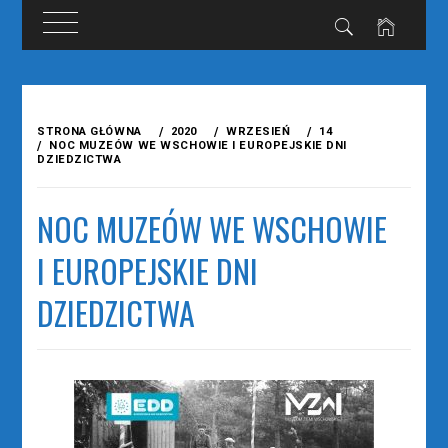
Przejdź
do
STRONA GŁÓWNA
2020
WRZESIEŃ
14
treści
NOC MUZEÓW WE WSCHOWIE I EUROPEJSKIE DNI
DZIEDZICTWA
NOC MUZEÓW WE WSCHOWIE
I EUROPEJSKIE DNI
DZIEDZICTWA