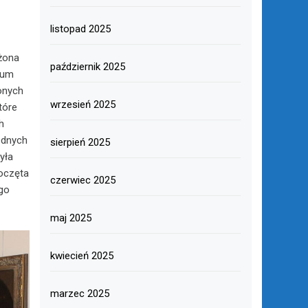
listopad 2025
żona
październik 2025
eum
onych
wrzesień 2025
tóre
h
ednych
sierpień 2025
yła
oczęta
czerwiec 2025
go
maj 2025
kwiecień 2025
marzec 2025