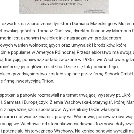
 czwartek na zaproszenie dyrektora Damiana Małeckiego w Muzeu
howskiej gościł p. Tomasz Cholewa, dyrektor finansowy Marmorin D
morin jest uznanym i wielokrotnie nagradzanym producentem
wych wanien wolnostojących oraz umywalek i brodzików, które
ólnie popularne w Ameryce Północnej. Przedsiębiorstwo ma swoją 
 tradycję, ponieważ zostało założone w 1985 r. we Wschowie, gdz
 mieści się jego główna siedziba. Dzieje się tak pomimo tego,
rokiem przedsiębiorstwo zostało kupione przez firmę Schock GmbH,
e firmę inwestycyjną Triton.
 spotkania panowie rozmawiali na temat trwającej wystawy pt. ,,Król
 I, Sarmata i Europejczyk. Ziemia Wschowska-Lotaryngia”, której Ma
ym z najważniejszch sponsorów. Wymienili się także własnymi
eniami i doświadczeniami z pracy we Wschowie, ponieważ obydwaj
pracują we Wschowie od stosunkowo niedawna. Rozmowa dotyczyła
i potencjału historycznego Wschowy. Na koniec panowie wyrazili na