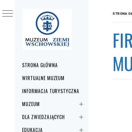
Przejdź
do
STRONA G
treści
FI
MU
Menu
STRONA GŁÓWNA
główne
WIRTUALNE MUZEUM
INFORMACJA TURYSTYCZNA
MUZEUM
DLA ZWIEDZAJĄCYCH
EDUKACJA