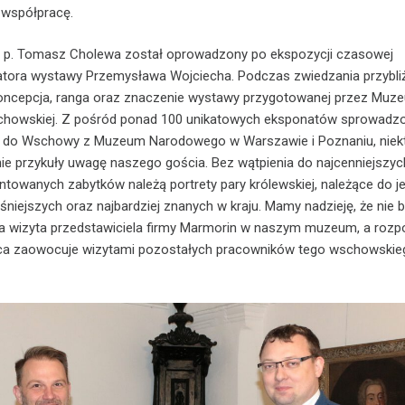
 współpracę.
 p. Tomasz Cholewa został oprowadzony po ekspozycji czasowej
atora wystawy Przemysława Wojciecha. Podczas zwiedzania przybli
oncepcja, ranga oraz znaczenie wystawy przygotowanej przez Muz
chowskiej. Z pośród ponad 100 unikatowych eksponatów sprowadz
s do Wschowy z Muzeum Narodowego w Warszawie i Poznaniu, niek
ie przykuły uwagę naszego gościa. Bez wątpienia do najcenniejszyc
ntowanych zabytków należą portrety pary królewskiej, należące do j
śniejszych oraz najbardziej znanych w kraju. Mamy nadzieję, że nie b
ia wizyta przedstawiciela firmy Marmorin w naszym muzeum, a rozp
ca zaowocuje wizytami pozostałych pracowników tego wschowskie