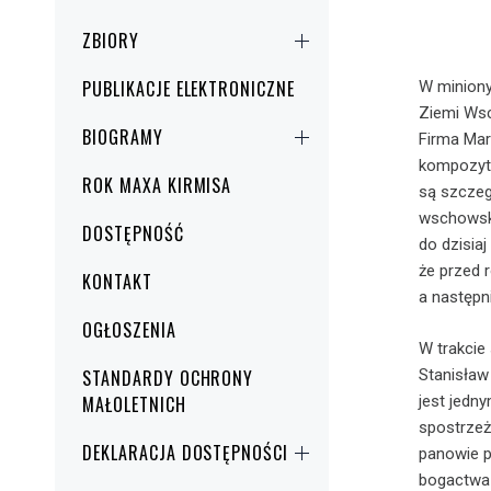
ZBIORY
PUBLIKACJE ELEKTRONICZNE
W miniony
Ziemi Wsc
BIOGRAMY
Firma Mar
kompozyto
ROK MAXA KIRMISA
są szczeg
wschowską
DOSTĘPNOŚĆ
do dzisiaj
że przed 
KONTAKT
a następni
OGŁOSZENIA
W trakcie
Stanisław
STANDARDY OCHRONY
jest jedn
MAŁOLETNICH
spostrzeż
DEKLARACJA DOSTĘPNOŚCI
panowie 
bogactwa 