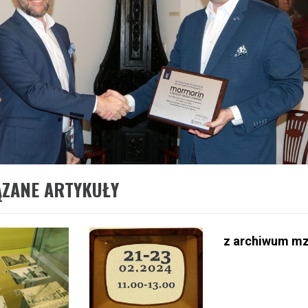
ĄZANE ARTYKUŁY
z archiwum m