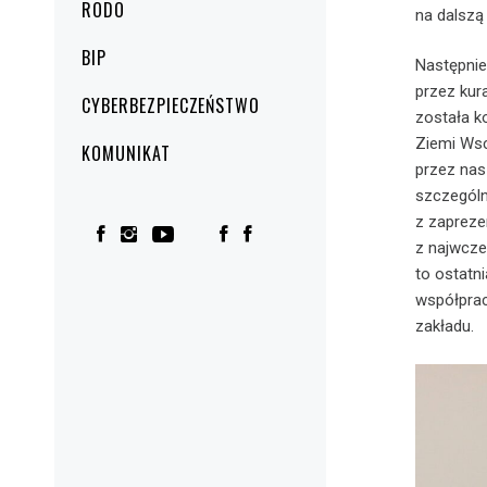
RODO
na dalszą
BIP
Następnie
przez kur
CYBERBEZPIECZEŃSTWO
została k
Ziemi Ws
KOMUNIKAT
przez na
szczególn
z zapreze
z najwcze
to ostatn
współpra
zakładu.