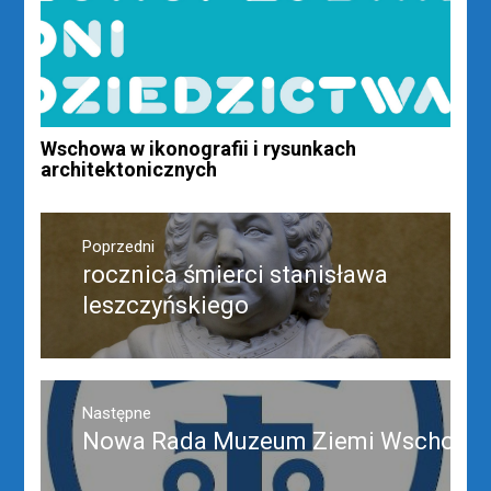
Wschowa w ikonografii i rysunkach
architektonicznych
Nawigacja
wpisu
Poprzedni
rocznica śmierci stanisława
Poprzedni
wpis:
leszczyńskiego
Następne
Nowa Rada Muzeum Ziemi Wschowsk
Następny
post: