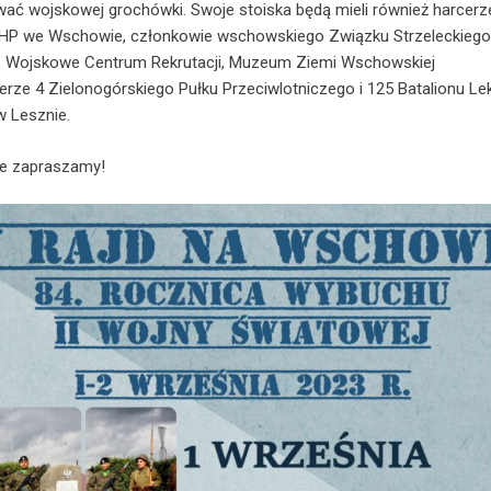
ć wojskowej grochówki. Swoje stoiska będą mieli również harcerz
ZHP we Wschowie, członkowie wschowskiego Związku Strzeleckieg
“, Wojskowe Centrum Rekrutacji, Muzeum Ziemi Wschowskiej
ierze 4 Zielonogórskiego Pułku Przeciwlotniczego i 125 Batalionu Lek
w Lesznie.
ie zapraszamy!