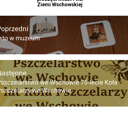
Ziemi Wschowskiej
acja
Poprzedni
lato w muzeum
Poprzedni
pis:
Następne
Pszczelarstwo we Wschowie 75-lecie Koła
Następny
Pszczelarzy we Wschowie
ost: