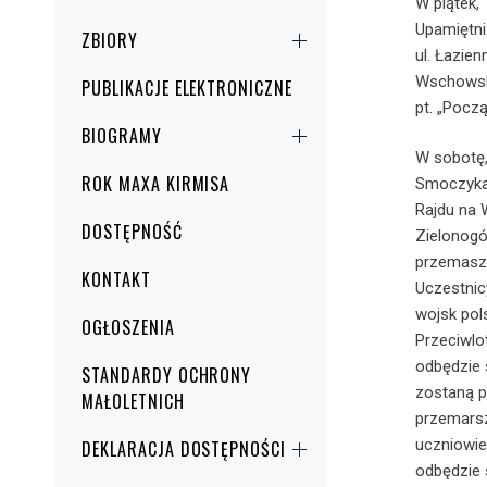
W piątek,
Upamiętni
ZBIORY
ul. Łazie
Wschowski
PUBLIKACJE ELEKTRONICZNE
pt. „Pocz
BIOGRAMY
W sobotę,
ROK MAXA KIRMISA
Smoczyka 
Rajdu na 
DOSTĘPNOŚĆ
Zielonogó
przemasze
KONTAKT
Uczestnic
wojsk pol
OGŁOSZENIA
Przeciwlo
odbędzie 
STANDARDY OCHRONY
zostaną p
MAŁOLETNICH
przemarsz
uczniowie
DEKLARACJA DOSTĘPNOŚCI
odbędzie 