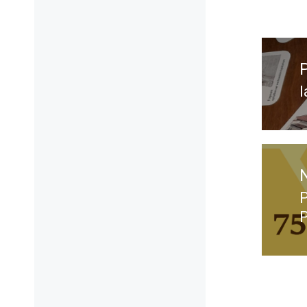
Nawig
wpisu
w
p