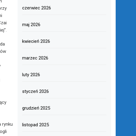
m
czerwiec 2026
przy
mi
Czai
maj 2026
ej”.
kwiecień 2026
eda
ków
marzec 2026
y
luty 2026
d
styczeń 2026
ący
grudzień 2025
a rynku
listopad 2025
ogli