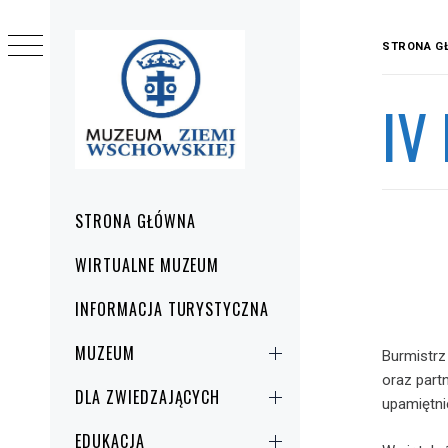
Przejdź
do
STRONA G
treści
IV
Menu
STRONA GŁÓWNA
główne
WIRTUALNE MUZEUM
INFORMACJA TURYSTYCZNA
MUZEUM
Burmistr
oraz part
DLA ZWIEDZAJĄCYCH
upamiętni
EDUKACJA