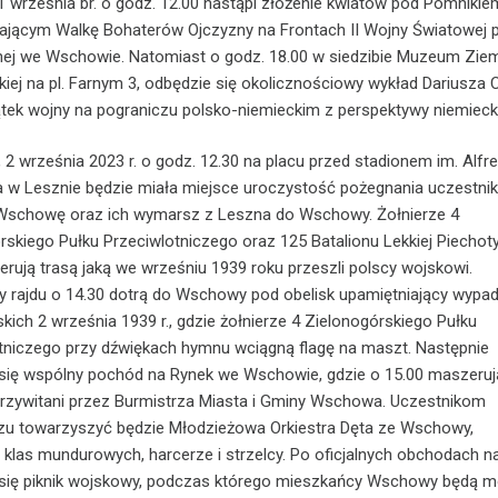
 1 września br. o godz. 12.00 nastąpi złożenie kwiatów pod Pomnikie
ającym Walkę Bohaterów Ojczyzny na Frontach II Wojny Światowej 
nnej we Wschowie. Natomiast o godz. 18.00 w siedzibie Muzeum Zie
ej na pl. Farnym 3, odbędzie się okolicznościowy wykład Dariusza 
ątek wojny na pograniczu polsko-niemieckim z perspektywy niemiecki
 2 września 2023 r. o godz. 12.30 na placu przed stadionem im. Alfr
w Lesznie będzie miała miejsce uroczystość pożegnania uczestni
Wschowę oraz ich wymarsz z Leszna do Wschowy. Żołnierze 4
rskiego Pułku Przeciwlotniczego oraz 125 Batalionu Lekkiej Piechot
rują trasą jaką we wrześniu 1939 roku przeszli polscy wojskowi.
y rajdu o 14.30 dotrą do Wschowy pod obelisk upamiętniający wypa
skich 2 września 1939 r., gdzie żołnierze 4 Zielonogórskiego Pułku
tniczego przy dźwiękach hymnu wciągną flagę na maszt. Następnie
się wspólny pochód na Rynek we Wschowie, gdzie o 15.00 maszeruj
rzywitani przez Burmistrza Miasta i Gminy Wschowa. Uczestnikom
u towarzyszyć będzie Młodzieżowa Orkiestra Dęta ze Wschowy,
 klas mundurowych, harcerze i strzelcy. Po oficjalnych obchodach n
się piknik wojskowy, podczas którego mieszkańcy Wschowy będą m