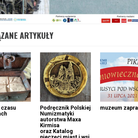
ĄZANE ARTYKUŁY
 czasu
Podręcznik Polskiej
muzeum zapra
ach
Numizmatyki
autorstwa Maxa
Kirmisa
oraz Katalog
pieczęci miast i wsi