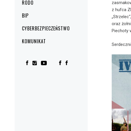
RODO
zasmakowa
z hufca 
BIP
„Strzelec
oraz żołn
CYBERBEZPIECZEŃSTWO
Piechoty 
KOMUNIKAT
Serdeczn