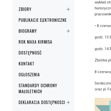
wykład ot
historycz
ZBIORY
pracownik
PUBLIKACJE ELEKTRONICZNE
• 8 czerw
BIOGRAMY
godz. 13
ROK MAXA KIRMISA
godz. 14.
DOSTĘPNOŚĆ
Zbiórka pl
KONTAKT
8 czerwca
OGŁOSZENIA
Serdeczni
STANDARDY OCHRONY
oraz pl. 
MAŁOLETNICH
DEKLARACJA DOSTĘPNOŚCI