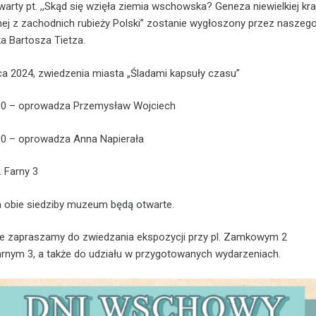
warty pt. ,,Skąd się wzięła ziemia wschowska? Geneza niewielkiej kra
nej z zachodnich rubieży Polski” zostanie wygłoszony przez naszeg
a Bartosza Tietza.
ca 2024, zwiedzenia miasta „Śladami kapsuły czasu”
.30 – oprowadza Przemysław Wojciech
30 – oprowadza Anna Napierała
. Farny 3
 obie siedziby muzeum będą otwarte.
e zapraszamy do zwiedzania ekspozycji przy pl. Zamkowym 2
Farnym 3, a także do udziału w przygotowanych wydarzeniach.