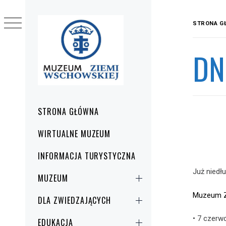
Przejdź
do
STRONA G
treści
DN
Menu
STRONA GŁÓWNA
główne
WIRTUALNE MUZEUM
INFORMACJA TURYSTYCZNA
Już niedł
MUZEUM
Muzeum Z
DLA ZWIEDZAJĄCYCH
• 7 czerw
EDUKACJA