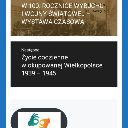
wpisu
W 100. ROCZNICĘ WYBUCHU
Poprzedni
wpis:
I WOJNY ŚWIATOWEJ –
WYSTAWA CZASOWA
Następne
Życie codzienne
Następny
post:
w okupowanej Wielkopolsce
1939 – 1945