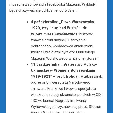
muzeum.wschowa.pl i facebooku Muzeum. Wykłady
będą ukazywać się cyklicznie, co tydzień:
4 października: ,,Bitwa Warszawska
1920, czyli cud nad Wisłą” – dr
Włodzimierz Kwaśniewicz
, historyk,
znawca broni dawnej i uzbrojenia
ochronnego, wykładowca akademicki,
twórca i wieloletni dyrektor Lubuskiego
Muzeum Wojskowego w Zielonej Górze;
11 października:
,,Braterstwo Polsko-
Ukraińskie w Wojnie z Bolszewikami
1919-1921” –
prof. Bohdan Hud
,historyk,
profesor Uniwersytetu Narodowego
im. Iwana Franki we Lwowie, specjalista
w zakresie relacji ukraińsko-polskich w XIX
i XX w., laureat Nagrody im. Iwana
Wyhowskiego przyznawanej przez Studium
Europy Wschodniej Uniwersytetu