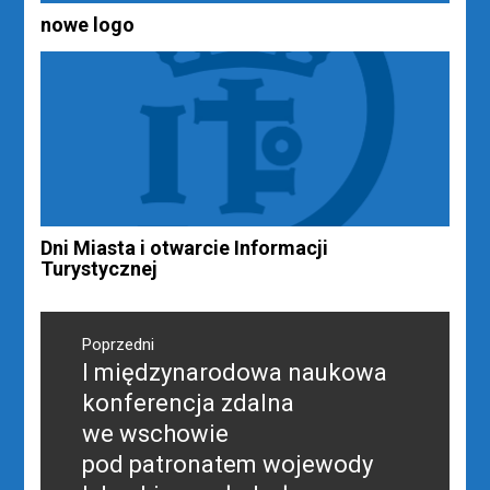
nowe logo
Dni Miasta i otwarcie Informacji
Turystycznej
Nawigacja
wpisu
Poprzedni
I międzynarodowa naukowa
Poprzedni
wpis:
konferencja zdalna
we wschowie
pod patronatem wojewody