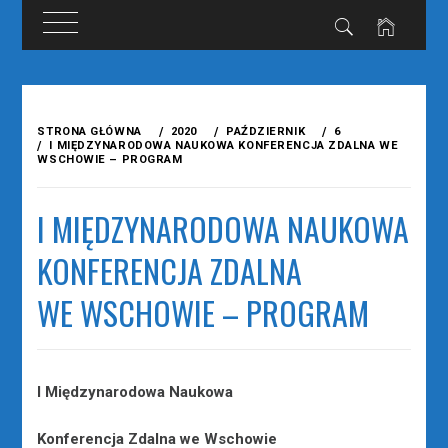
Przejdź
do
STRONA GŁÓWNA
2020
PAŹDZIERNIK
6
treści
I MIĘDZYNARODOWA NAUKOWA KONFERENCJA ZDALNA WE
WSCHOWIE – PROGRAM
I MIĘDZYNARODOWA NAUKOWA
KONFERENCJA ZDALNA
WE WSCHOWIE – PROGRAM
I Międzynarodowa Naukowa
Konferencja Zdalna we Wschowie