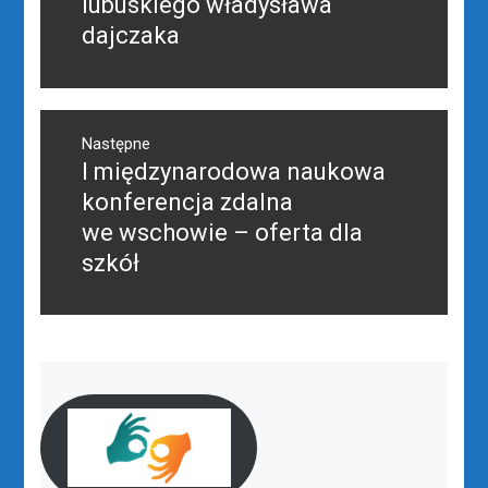
lubuskiego władysława
dajczaka
Następne
I międzynarodowa naukowa
Następny
post:
konferencja zdalna
we wschowie – oferta dla
szkół