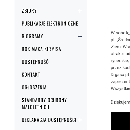
ZBIORY
PUBLIKACJE ELEKTRONICZNE
W sobotę, 
BIOGRAMY
pt. „Śre
Ziemi Wsc
ROK MAXA KIRMISA
atrakcji 
rycerskie,
DOSTĘPNOŚĆ
przez kas
KONTAKT
Drgasa pt
zaprezent
OGŁOSZENIA
Wszystkie
STANDARDY OCHRONY
Dziękuje
MAŁOLETNICH
DEKLARACJA DOSTĘPNOŚCI