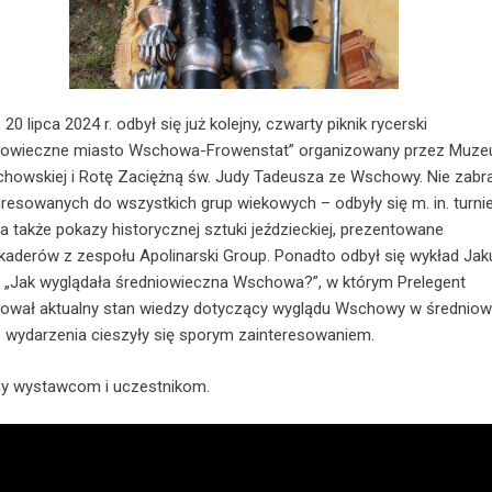
20 lipca 2024 r. odbył się już kolejny, czwarty piknik rycerski
dniowieczne miasto Wschowa-Frowenstat” organizowany przez Muz
howskiej i Rotę Zaciężną św. Judy Tadeusza ze Wschowy. Nie zabr
adresowanych do wszystkich grup wiekowych – odbyły się m. in. turnie
 a także pokazy historycznej sztuki jeździeckiej, prezentowane
kaderów z zespołu Apolinarski Group. Ponadto odbył się wykład Ja
. „Jak wyglądała średniowieczna Wschowa?”, w którym Prelegent
ował aktualny stan wiedzy dotyczący wyglądu Wschowy w średniow
 wydarzenia cieszyły się sporym zainteresowaniem.
my wystawcom i uczestnikom.