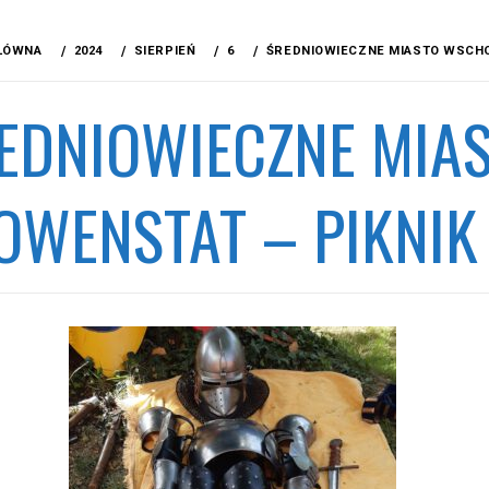
ŁÓWNA
2024
SIERPIEŃ
6
ŚREDNIOWIECZNE MIASTO WSCHO
EDNIOWIECZNE MIA
OWENSTAT – PIKNIK