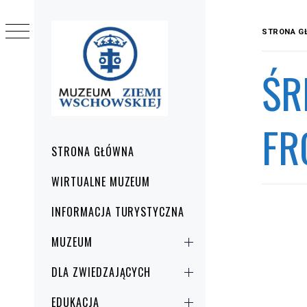
Przejdź
do
STRONA G
treści
ŚR
FR
Menu
STRONA GŁÓWNA
główne
WIRTUALNE MUZEUM
INFORMACJA TURYSTYCZNA
MUZEUM
DLA ZWIEDZAJĄCYCH
EDUKACJA