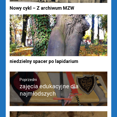
Nowy cykl – Z archiwum MZW
niedzielny spacer po lapidarium
Nawigacja
wpisu
Poprzedni
zajęcia edukacyjne dla
Poprzedni
wpis:
najmłodszych