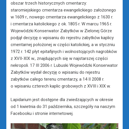
obszar trzech historycznych cmentarzy:
staromiejskiego cmentarza ewangelickiego założonego
w 1609 r., nowego cmentarza ewangelickiego z 1630 r.
i cmentarza katolickiego z ok. 1805 r. W marcu 1965 r.
Wojewódzki Konserwator Zabytków w Zielonej Górze
podjął decyzję o wpisaniu do rejestru zabytków kaplicy
cmentarnej położonej w części katolickiej, a w styczniu
1972 r. 142 płyt epitafijnych i wolnostojących nagrobków
z XVII-XIX w., znajdujących się w najstarszej części
nekropoli. 17 III 2006 r. Lubuski Wojewódzki Konserwator
Zabytków wydał decyzję o wpisaniu do rejestru
zabytków całego terenu cmentarzy, a 14 II 2008 r.
o wpisaniu czterech kaplic grobowych z XVIII i XIX w.
Lapidarium jest dostępne dla zwiedzających w okresie
od 1 kwietnia do 31 października, szczegóły na naszym
Facebooku i stronie internetowej.