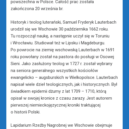
powszechna w Polsce. Całość prac została
zakończona 20 września br.
Historyk i teolog luterański, Samuel Fryderyk Lauterbach
urodził się we Wschowie 30 października 1662 roku.
Tu rozpoczął naukę, a następnie uczył się w Toruniu
i Wrocławiu. Studiował też w Lipsku i Magdeburgu.
Po powrocie na ziemię wschowską Lauterbach w 1691
roku powołany został na pastora do posługi w Osowej
Sieni. Jako zasłużony teolog w 1727 r. został wybrany
na seniora generalnego wszystkich kościołów
ewangelicko – augsburskich w Wielkopolsce. Lauterbach
napisał wiele dzieł teologicznych, jak i historycznych. Był
świadkiem epidemii dżumy z lat 1709 – 1710, którą
opisał w swojej kronice z czasu zarazy. Jest autorem
pierwszej niemieckojęzycznej kroniki traktującej
o historii Polski.
Lapidarium Rzeźby Nagrobnej we Wschowie obejmuje