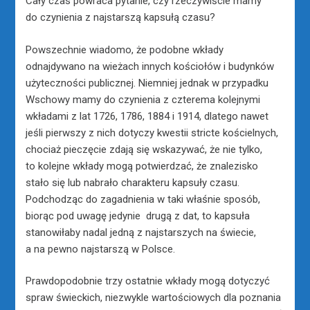
Cały czas powraca pytanie, czy rzeczywiście mamy
do czynienia z najstarszą kapsułą czasu?
Powszechnie wiadomo, że podobne wkłady
odnajdywano na wieżach innych kościołów i budynków
użyteczności publicznej. Niemniej jednak w przypadku
Wschowy mamy do czynienia z czterema kolejnymi
wkładami z lat 1726, 1786, 1884 i 1914, dlatego nawet
jeśli pierwszy z nich dotyczy kwestii stricte kościelnych,
chociaż pieczęcie zdają się wskazywać, że nie tylko,
to kolejne wkłady mogą potwierdzać, że znalezisko
stało się lub nabrało charakteru kapsuły czasu.
Podchodząc do zagadnienia w taki właśnie sposób,
biorąc pod uwagę jedynie drugą z dat, to kapsuła
stanowiłaby nadal jedną z najstarszych na świecie,
a na pewno najstarszą w Polsce.
Prawdopodobnie trzy ostatnie wkłady mogą dotyczyć
spraw świeckich, niezwykle wartościowych dla poznania