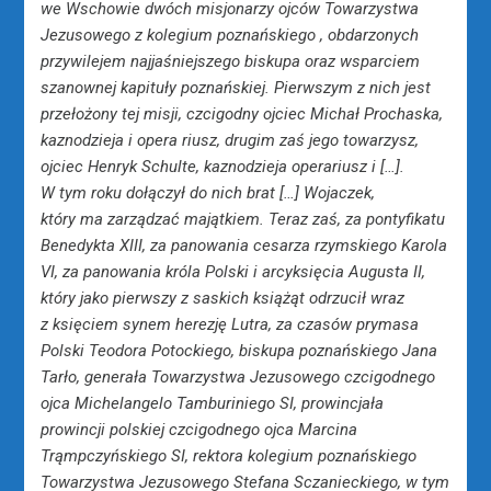
we Wschowie dwóch misjonarzy ojców Towarzystwa
Jezusowego z kolegium poznańskiego , obdarzonych
przywilejem najjaśniejszego biskupa oraz wsparciem
szanownej kapituły poznańskiej. Pierwszym z nich jest
przełożony tej misji, czcigodny ojciec Michał Prochaska,
kaznodzieja i opera riusz, drugim zaś jego towarzysz,
ojciec Henryk Schulte, kaznodzieja operariusz i […].
W tym roku dołączył do nich brat […] Wojaczek,
który ma zarządzać majątkiem. Teraz zaś, za pontyfikatu
Benedykta XIII, za panowania cesarza rzymskiego Karola
VI, za panowania króla Polski i arcyksięcia Augusta II,
który jako pierwszy z saskich książąt odrzucił wraz
z księciem synem herezję Lutra, za czasów prymasa
Polski Teodora Potockiego, biskupa poznańskiego Jana
Tarło, generała Towarzystwa Jezusowego czcigodnego
ojca Michelangelo Tamburiniego SI, prowincjała
prowincji polskiej czcigodnego ojca Marcina
Trąmpczyńskiego SI, rektora kolegium poznańskiego
Towarzystwa Jezusowego Stefana Sczanieckiego, w tym