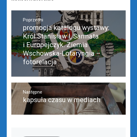
Nawigacja
wpisu
Poprzedni
promocja katalogu wystawy:
Poprzedni
wpis:
Król Stanisław I, Sarmata
i Europejczyk. Ziemia
Wschowska-Lotaryngia –
fotorelacja
Następne
kapsuła czasu w mediach
Następny
post: