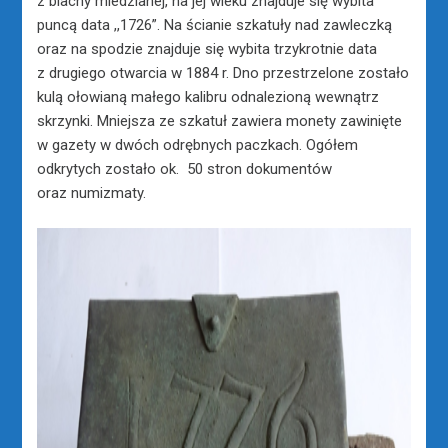
z blachy miedzianej, na jej wieku znajduje się wybita
puncą data ,,1726”. Na ścianie szkatuły nad zawleczką
oraz na spodzie znajduje się wybita trzykrotnie data
z drugiego otwarcia w 1884 r. Dno przestrzelone zostało
kulą ołowianą małego kalibru odnalezioną wewnątrz
skrzynki. Mniejsza ze szkatuł zawiera monety zawinięte
w gazety w dwóch odrębnych paczkach. Ogółem
odkrytych zostało ok. 50 stron dokumentów
oraz numizmaty.