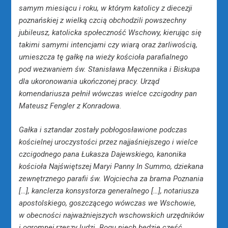
samym miesiącu i roku, w którym katolicy z diecezji
poznańskiej z wielką czcią obchodzili powszechny
jubileusz, katolicka społeczność Wschowy, kierując się
takimi samymi intencjami czy wiarą oraz żarliwością,
umieszcza tę gałkę na wieży kościoła parafialnego
pod wezwaniem św. Stanisława Męczennika i Biskupa
dla ukoronowania ukończonej pracy. Urząd
komendariusza pełnił wówczas wielce czcigodny pan
Mateusz Fengler z Konradowa.
Gałka i sztandar zostały pobłogosławione podczas
kościelnej uroczystości przez najjaśniejszego i wielce
czcigodnego pana Łukasza Dajewskiego, kanonika
kościoła Najświętszej Maryi Panny In Summo, dziekana
zewnętrznego parafii św. Wojciecha za brama Poznania
[…], kanclerza konsystorza generalnego […], notariusza
apostolskiego, goszczącego wówczas we Wschowie,
w obecności najważniejszych wschowskich urzędników
i ogromnej rzeszy ludzi. Bogu niech będzie cześć