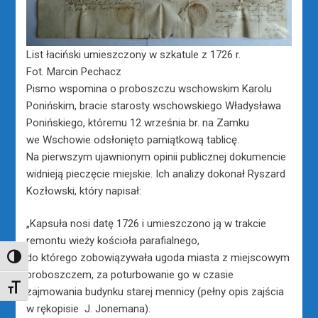
List łaciński umieszczony w szkatule z 1726 r.
Fot. Marcin Pechacz
Pismo wspomina o proboszczu wschowskim Karolu
Ponińskim, bracie starosty wschowskiego Władysława
Ponińskiego, któremu 12 września br. na Zamku
we Wschowie odsłonięto pamiątkową tablicę.
Na pierwszym ujawnionym opinii publicznej dokumencie
widnieją pieczęcie miejskie. Ich analizy dokonał Ryszard
Kozłowski, który napisał:
„Kapsuła nosi datę 1726 i umieszczono ją w trakcie
remontu wieży kościoła parafialnego,
do którego zobowiązywała ugoda miasta z miejscowym
TOGGLE HIGH CONTRAST
proboszczem, za poturbowanie go w czasie
TOGGLE FONT SIZE
zajmowania budynku starej mennicy (pełny opis zajścia
w rękopisie J. Jonemana).