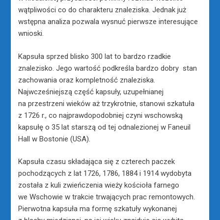
wątpliwości co do charakteru znaleziska. Jednak już
wstępna analiza pozwala wysnuć pierwsze interesujące
wnioski.
Kapsuła sprzed blisko 300 lat to bardzo rzadkie
znalezisko. Jego wartość podkreśla bardzo dobry stan
zachowania oraz kompletność znaleziska.
Najwcześniejszą część kapsuły, uzupełnianej
na przestrzeni wieków aż trzykrotnie, stanowi szkatuła
z 1726 r., co najprawdopodobniej czyni wschowską
kapsułę o 35 lat starszą od tej odnalezionej w Faneuil
Hall w Bostonie (USA).
Kapsuła czasu składająca się z czterech paczek
pochodzących z lat 1726, 1786, 1884 i 1914 wydobyta
została z kuli zwieńczenia wieży kościoła farnego
we Wschowie w trakcie trwających prac remontowych.
Pierwotna kapsuła ma formę szkatuły wykonanej