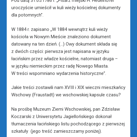
Pod datą 31.05.1786 r. „Pisarz miejski H. Hedelhofer
uroczyście umieścił w kuli wieży kościelnej dokumenty
dla potomnych”.
W 1884 r. zapisano „W 1884 wewnątrz kuli wieży
kościoła w Nowym Mieście znaleziono dokument
datowany na ten dzień. (…) Owy dokument składa się
z dwóch części: pierwsza jest napisana w języku
łacińskim przez władze kościelne, natomiast druga –
w języku niemieckim przez radę Nowego Miasta.
W treści wspomniano wydarzenia historyczne”.
Jakie treści zostawili nam XVIII i XIX wieczni mieszkańcy
Wschowy (Fraustadt) we wschowskiej kapsule czasu?
Na prośbę Muzeum Ziemi Wschowskiej, pan Zdzisław
Koczarski z Uniwersytetu Jagiellońskiego dokonał
tłumaczenia łacińskiego listu pochodzącego z pierwszej
szkatuły (jego treść zamieszczamy poniżej).