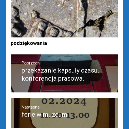
podziękowania
Nawigacja
wpisu
Poprzedni
przekazanie kapsuły czasu.
Poprzedni
wpis:
konferencja prasowa.
Następne
ferie w muzeum
Następny
post: