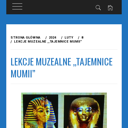
Przejdź
do
STRONA GŁÓWNA
2024
LUTY
8
treści
LEKCJE MUZEALNE ,,TAJEMNICE MUMII”
LEKCJE MUZEALNE ,,TAJEMNICE
MUMII”