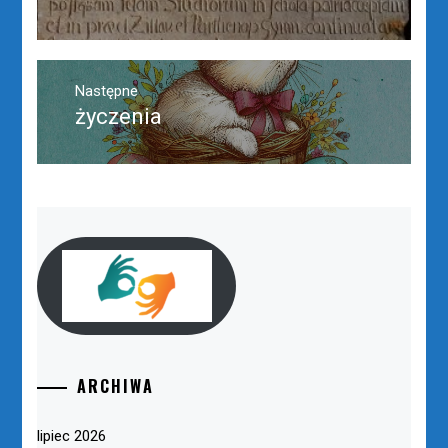
wpis:
Następne
życzenia
Następny
post:
ARCHIWA
lipiec 2026