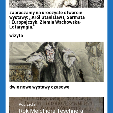
zapraszamy na uroczyste otwarcie
wystawy: ,,Król Stanisław I, Sarmata
i Europejczyk. Ziemia Wschowska-
Lotaryngia.”
wizyta
dwie nowe wystawy czasowe
Nawigacja
wpisu
Poprzedni
Rok Melchiora Teschnera
Poprzedni